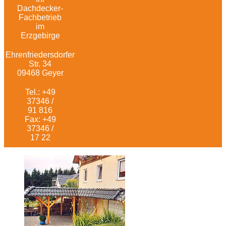
Dachdecker-
Fachbetrieb
im
Erzgebirge
Ehrenfriedersdorfer
Str. 34
09468 Geyer
Tel.: +49
37346 /
91 816
Fax: +49
37346 /
17 22