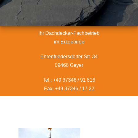
Ihr Dachdecker-Fachbetrieb
im Erzgebirge
Ehrenfriedersdorfer Str. 34
09468 Geyer
Tel.: +49 37346 / 91 816
Fax: +49 37346 / 17 22